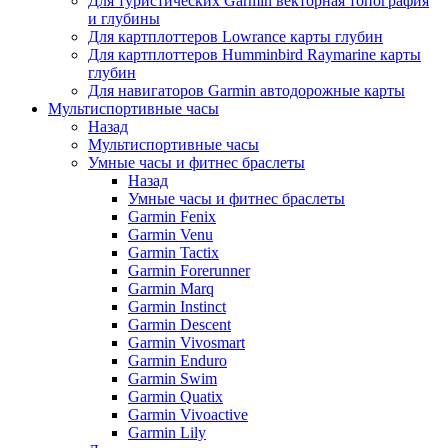
Для туристических Garmin векторная топография
и глубины
Для картплоттеров Lowrance карты глубин
Для картплоттеров Humminbird Raymarine карты
глубин
Для навигаторов Garmin автодорожные карты
Мультиспортивные часы
Назад
Мультиспортивные часы
Умные часы и фитнес браслеты
Назад
Умные часы и фитнес браслеты
Garmin Fenix
Garmin Venu
Garmin Tactix
Garmin Forerunner
Garmin Marq
Garmin Instinct
Garmin Descent
Garmin Vivosmart
Garmin Enduro
Garmin Swim
Garmin Quatix
Garmin Vivoactive
Garmin Lily