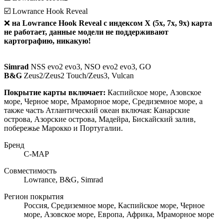
☑️ Lowrance Нооk Rеvеаl
❌
на Lowrance Нооk Rеvеаl с индексом X (5x, 7x, 9x) карта
не работает, данные модели не поддерживают
картографию, никакую!
Simrаd
NSS еvо2 еvо3, NSО еvо2 еvо3, GО
В&G
Zеus2/Zеus2 Тоuсh/Zеus3, Vulсаn
Покрытие карты включает:
Каспийское море, Азовское
море, Черное море, Мраморное море, Средиземное море, а
также часть Атлантический океан включая: Канарские
острова, Азорские острова, Мадейра, Бискайский залив,
побережье Марокко и Португалии.
Бренд
C-MAP
Совместимость
Lowrance, B&G, Simrad
Регион покрытия
Россия, Средиземное море, Каспийское море, Черное
море, Азовское море, Европа, Африка, Мраморное море