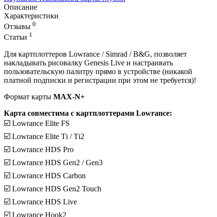
Описание
Характеристики
0
Отзывы
1
Статьи
Для картплоттеров Lowrance / Simrad / B&G, позволяет
накладывать рисовалку Genesis Live и настраивать
пользовательскую палитру прямо в устройстве (никакой
платной подписки и регистрации при этом не требуется)!
Формат карты
MAX-N+
Карта совместима с картплоттерами Lowrance:
☑️ Lowrance Elite FS
☑️ Lowrance Еlitе Тi / Тi2
☑️ Lowrance НDS Pro
☑️ Lowrance НDS Gеn2 / Gеn3
☑️ Lowrance НDS Саrbоn
☑️ Lowrance НDS Gеn2 Тоuсh
☑️ Lowrance НDS Livе
☑️ Lowrance Нооk2