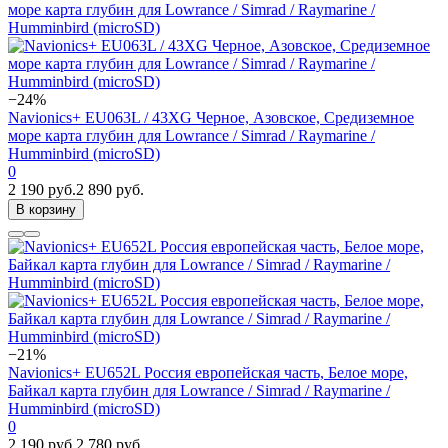
−24%
Navionics+ EU063L / 43XG Черное, Азовское, Средиземное
море карта глубин для Lowrance / Simrad / Raymarine /
Humminbird (microSD)
0
2 190 руб.
2 890 руб.
В корзину
−21%
Navionics+ EU652L Россия европейская часть, Белое море,
Байкал карта глубин для Lowrance / Simrad / Raymarine /
Humminbird (microSD)
0
2 190 руб.
2 780 руб.