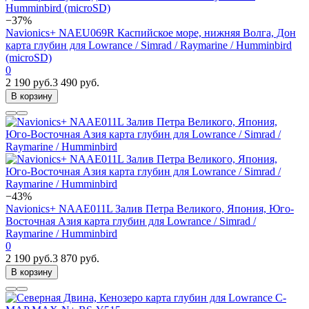
−37%
Navionics+ NAEU069R Каспийское море, нижняя Волга, Дон
карта глубин для Lowrance / Simrad / Raymarine / Humminbird
(microSD)
0
2 190 руб.
3 490 руб.
В корзину
−43%
Navionics+ NAAE011L Залив Петра Великого, Япония, Юго-
Восточная Азия карта глубин для Lowrance / Simrad /
Raymarine / Humminbird
0
2 190 руб.
3 870 руб.
В корзину