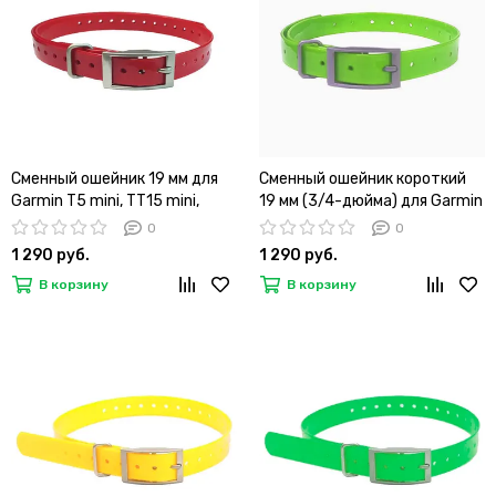
Сменный ошейник 19 мм для
Сменный ошейник короткий
Garmin T5 mini, TT15 mini,
19 мм (3/4-дюйма) для Garmin
Barklimiter, Delta, PRO
T5 mini, TT15 mini, Barklimiter,
0
0
(красный)
Delta, PRO (Зеленый)
1 290 руб.
1 290 руб.
В корзину
В корзину