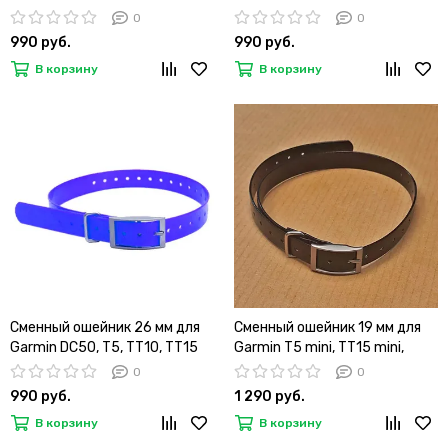
(красный)
(оранжевый)
0
0
990 руб.
990 руб.
В корзину
В корзину
Сменный ошейник 26 мм для
Сменный ошейник 19 мм для
Garmin DC50, T5, TT10, TT15
Garmin T5 mini, TT15 mini,
(синий)
Barklimiter, Delta, PRO
0
0
(черный)
990 руб.
1 290 руб.
В корзину
В корзину