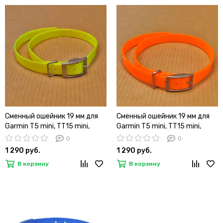
Сменный ошейник 19 мм для
Сменный ошейник 19 мм для
Garmin T5 mini, TT15 mini,
Garmin T5 mini, TT15 mini,
Barklimiter, Delta, PRO
Barklimiter, Delta, PRO
0
0
(желтый)
(оранжевый)
1 290 руб.
1 290 руб.
В корзину
В корзину