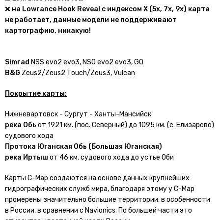
❌
на Lowrance Нооk Rеvеаl с индексом X (5x, 7x, 9x) карта
не работает, данные модели не поддерживают
картографию, никакую!
Simrаd
NSS еvо2 еvо3, NSО еvо2 еvо3, GО
В&G
Zеus2/Zеus2 Тоuсh/Zеus3, Vulсаn
Покрытие карты:
Нижневартовск - Сургут - Ханты-Мансийск
река Обь
от 1921 км. (пос. Северный) до 1095 км. (с. Елизарово)
судового хода
Протока Юганская Обь (
Большая
Юганская)
река Иртыш
от 46 км. судового хода до устье Оби
Карты С-Map создаются на основе данных крупнейших
гидрографических служб мира, благодаря этому у С-Map
промерены значительно большие территории, в особенности
в России, в сравнении с Navionics. По большей части это