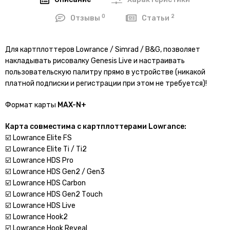
Описание
Характеристики
0
2
Отзывы
Статьи
Для картплоттеров Lowrance / Simrad / B&G, позволяет
накладывать рисовалку Genesis Live и настраивать
пользовательскую палитру прямо в устройстве (никакой
платной подписки и регистрации при этом не требуется)!
Формат карты
MAX-N+
Карта совместима с картплоттерами Lowrance:
☑️ Lowrance Elite FS
☑️ Lowrance Еlitе Тi / Тi2
☑️ Lowrance НDS Pro
☑️ Lowrance НDS Gеn2 / Gеn3
☑️ Lowrance НDS Саrbоn
☑️ Lowrance НDS Gеn2 Тоuсh
☑️ Lowrance НDS Livе
☑️ Lowrance Нооk2
☑️ Lowrance Нооk Rеvеаl