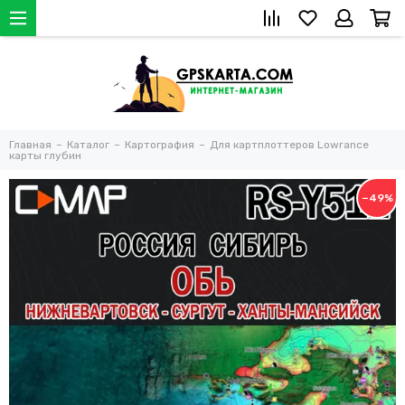
Главная
Каталог
Картография
Для картплоттеров Lowrance
карты глубин
−49%