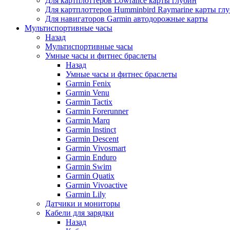
Для картплоттеров Lowrance карты глубин
Для картплоттеров Humminbird Raymarine карты гл
Для навигаторов Garmin автодорожные карты
Мультиспортивные часы
Назад
Мультиспортивные часы
Умные часы и фитнес браслеты
Назад
Умные часы и фитнес браслеты
Garmin Fenix
Garmin Venu
Garmin Tactix
Garmin Forerunner
Garmin Marq
Garmin Instinct
Garmin Descent
Garmin Vivosmart
Garmin Enduro
Garmin Swim
Garmin Quatix
Garmin Vivoactive
Garmin Lily
Датчики и мониторы
Кабели для зарядки
Назад