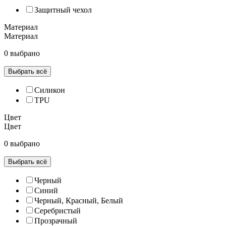
Защитный чехол
Материал
Материал
0 выбрано
Выбрать всё
Силикон
TPU
Цвет
Цвет
0 выбрано
Выбрать всё
Черный
Синий
Черный, Красный, Белый
Серебристый
Прозрачный