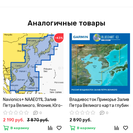
Аналогичные товары
−43%
Navionics+ NAAE011L Залив
Владивосток Приморье Залив
Петра Великого, Япония, Юго-
Петра Великого карта глубин
Восточная Азия карта глубин
для Garmin BlueChart G3
0
0
для Lowrance / Simrad /
HAE002R (2022.50)
2 190 руб.
3 870 руб.
2 890 руб.
Raymarine / Humminbird
В корзину
В корзину