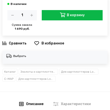
В корзину
Сумма заказа:
1 690 руб.
В избранное
Выбрать
Каталог
Эхолоты и картплоттеры
Для картплоттеров Lowrance карты глубин
C-MAP
Для картплоттеров Lowrance Simrad Raymarine Humminbird карты глубин
Описание
Характеристики