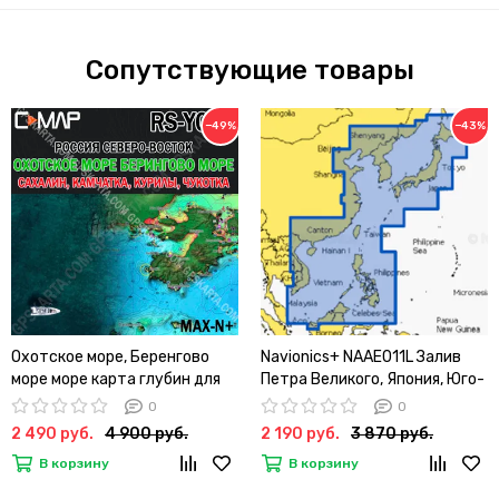
Сопутствующие товары
−49%
−43%
Охотское море, Беренгово
Navionics+ NAAE011L Залив
море море карта глубин для
Петра Великого, Япония, Юго-
Lowrance / Simrad / B&G C-
Восточная Азия карта глубин
0
0
MAP MAX-N+ RS-Y013
для Lowrance / Simrad /
2 490 руб.
4 900 руб.
2 190 руб.
3 870 руб.
Raymarine / Humminbird
В корзину
В корзину