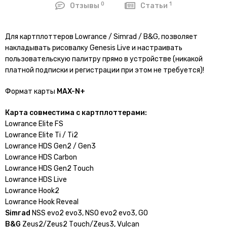
0
1
Отзывы
Статьи
Для картплоттеров Lowrance / Simrad / B&G, позволяет
накладывать рисовалку Genesis Live и настраивать
пользовательскую палитру прямо в устройстве (никакой
платной подписки и регистрации при этом не требуется)!
Формат карты
MAX-N+
Карта совместима с картплоттерами:
Lowrance Elite FS
Lowrance Еlitе Тi / Тi2
Lowrance НDS Gеn2 / Gеn3
Lowrance НDS Саrbоn
Lowrance НDS Gеn2 Тоuсh
Lowrance НDS Livе
Lowrance Нооk2
Lowrance Нооk Rеvеаl
Simrаd
NSS еvо2 еvо3, NSО еvо2 еvо3, GО
В&G
Zеus2/Zеus2 Тоuсh/Zеus3, Vulсаn