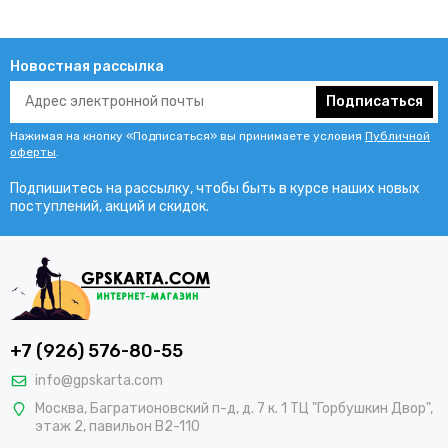
Новостная рассылка
Подписаться
Нажимая на кнопку «Подписаться» вы принимаете условия
Публичной
оферты
.
Подпишитесь на рассылку, чтобы быть в курсе наших новых
поступлений, акций и скидок.
+7 (926) 576-80-55
info@gpskarta.com
Москва
,
Багратионовский п-д, д. 7 к. 1 ТЦ "Горбушкин Двор",
этаж 2, павильон B2-110