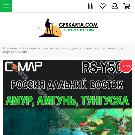
Главная
Каталог
Картография
Для картплоттеров Lowrance
карты глубин
−66%