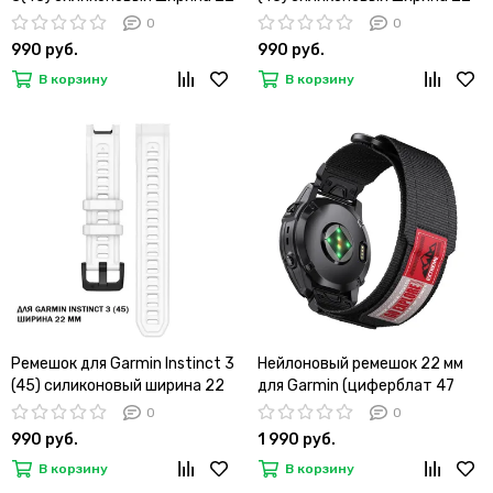
мм оригинальное крепление
мм оригинальное крепление
0
0
(Графитовый)
(Тропик)
990 руб.
990 руб.
В корзину
В корзину
Ремешок для Garmin Instinct 3
Нейлоновый ремешок 22 мм
(45) силиконовый ширина 22
для Garmin (циферблат 47
мм оригинальное крепление
мм) QuickFit на липучке
0
0
(Белый)
(Черный)
990 руб.
1 990 руб.
В корзину
В корзину