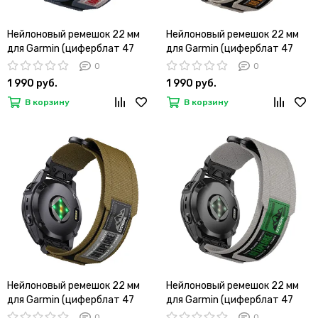
Нейлоновый ремешок 22 мм
Нейлоновый ремешок 22 мм
для Garmin (циферблат 47
для Garmin (циферблат 47
мм) QuickFit на липучке
мм) QuickFit на липучке
0
0
(Синий гранит)
(Белый жемчуг)
1 990 руб.
1 990 руб.
В корзину
В корзину
Нейлоновый ремешок 22 мм
Нейлоновый ремешок 22 мм
для Garmin (циферблат 47
для Garmin (циферблат 47
мм) QuickFit на липучке
мм) QuickFit на липучке
0
0