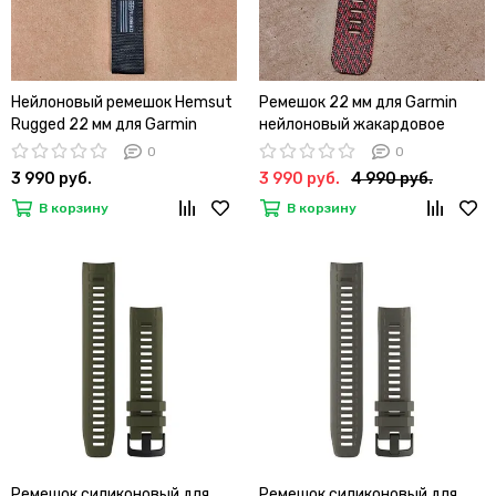
Нейлоновый ремешок Hemsut
Ремешок 22 мм для Garmin
Rugged 22 мм для Garmin
нейлоновый жакардовое
Fenix 7 6 5, Epix Gen 2 47mm,
плетение, стальные тренчики
0
0
MARQ, Instinct, Forerunner
(Красный)
3 990 руб.
3 990 руб.
4 990 руб.
(Черный)
В корзину
В корзину
Ремешок силиконовый для
Ремешок силиконовый для