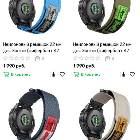
Нейлоновый ремешок 22 мм
Нейлоновый ремешок 22 мм
для Garmin (циферблат 47
для Garmin (циферблат 47
мм) QuickFit на липучке
мм) QuickFit на липучке (Хаки)
0
0
(Голубой)
1 990 руб.
1 990 руб.
В корзину
В корзину