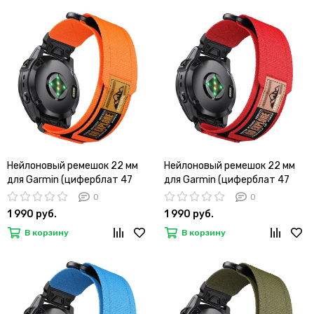
Нейлоновый ремешок 22 мм
Нейлоновый ремешок 22 мм
для Garmin (циферблат 47
для Garmin (циферблат 47
мм) QuickFit на липучке
мм) QuickFit на липучке
0
0
(Оранжевый)
(Красный)
1 990 руб.
1 990 руб.
В корзину
В корзину