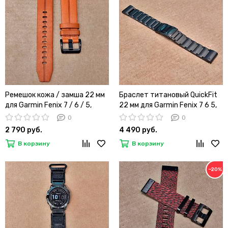
Ремешок кожа / замша 22 мм
Браслет титановый QuickFit
для Garmin Fenix 7 / 6 / 5,
22 мм для Garmin Fenix 7 6 5,
Forerunner 935 / 945 / 955,
Epix Gen 2 47mm, MARQ,
0
0
instinct, instinct 2, Epix Gen 2
Instinct, Forerunner (Черный)
2 790 руб.
4 490 руб.
быстросъемный черная
В корзину
В корзину
пряжка (Коричневый)
−20%