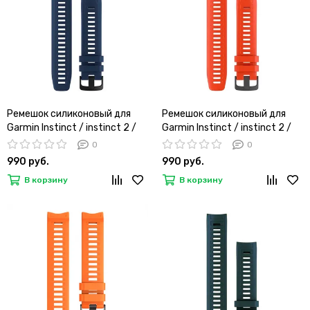
Ремешок силиконовый для
Ремешок силиконовый для
Garmin Instinct / instinct 2 /
Garmin Instinct / instinct 2 /
Instinct Crossover 22 мм
Instinct Crossover 22 мм
0
0
оригинальное крепление
оригинальное крепление
990 руб.
990 руб.
(Темно-синий)
(Красный)
В корзину
В корзину