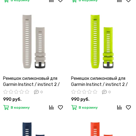
В корзину
В корзину
Ремешок силиконовый для
Ремешок силиконовый для
Garmin Instinct / instinct 2 /
Garmin Instinct / instinct 2 /
Instinct Crossover 22 мм
Instinct Crossover 22 мм
0
0
оригинальное крепление
оригинальное крепление
990 руб.
990 руб.
(Бежевый)
(Лайм)
В корзину
В корзину