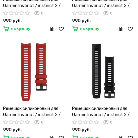
Garmin Instinct / instinct 2 /
Garmin Instinct / instinct 2 /
Instinct Crossover 22 мм
Instinct Crossover 22 мм
0
0
оригинальное крепление
оригинальное крепление
990 руб.
990 руб.
(Болотный Moss)
(Графитовый)
В корзину
В корзину
Ремешок силиконовый для
Ремешок силиконовый для
Garmin Instinct / instinct 2 /
Garmin Instinct / instinct 2 /
Instinct Crossover 22 мм
Instinct Crossover 22 мм
0
0
оригинальное крепление
оригинальное крепление
990 руб.
990 руб.
(Бордовый)
(Черный)