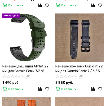
965, instinct, instinct 2
В корзину
В корзину
быстросъемный ( стиль
Garmin Fenix 6 QuickFit)
оранжевый
Ремешок дышащий Athlet 22
Ремешок кожаный QuickFit 22
мм. для Garmin Fenix 7/6/5,
мм для Garmin Fenix 7 / 6 / 5,
EPIX 2, MARQ, Forerunner 935 /
Forerunner 935 / 945 / 955,
0
0
945 / 955 / 965, instinct,
instinct, instinct 2, Epix Gen 2
1 490 руб.
3 880 руб.
instinct 2 двухцветный
быстросъемный (Черный,
В корзину
В корзину
силиконовый быстросъемный
желтая строчка)
(Хаки/черный)