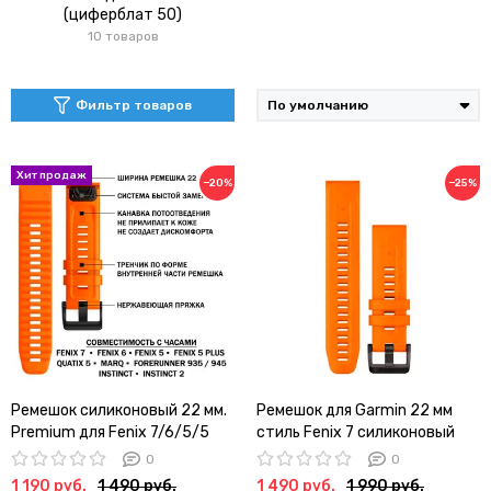
(циферблат 50)
10 товаров
Фильтр товаров
−20%
−25%
Ремешок силиконовый 22 мм.
Ремешок для Garmin 22 мм
Premium для Fenix 7/6/5/5
стиль Fenix 7 силиконовый
plus, Quatix 5, MARQ,
Premium QuickFit
0
0
Forerunner 935 / 945 / 955 /
(Оранжевый)
1 190 руб.
1 490 руб.
1 490 руб.
1 990 руб.