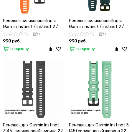
Ремешок силиконовый для
Ремешок силиконовый для
Garmin Instinct / instinct 2 /
Garmin Instinct / instinct 2 /
Instinct Crossover 22 мм
Instinct Crossover 22 мм
0
0
оригинальное крепление
оригинальное крепление
990 руб.
990 руб.
(Оранжевый)
(Синий Гранит)
В корзину
В корзину
Ремешок для Garmin Instinct
Ремешок для Garmin Instinct 3
3(45) силиконовый ширина 22
(45) силиконовый ширина 22