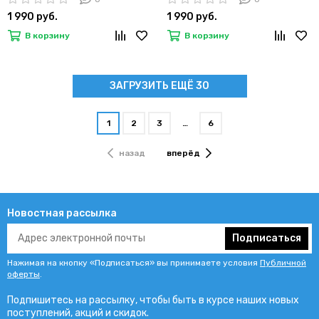
(Бронзовый)
(Серый металик)
1 990 руб.
1 990 руб.
В корзину
В корзину
ЗАГРУЗИТЬ ЕЩЁ 30
1
2
3
…
6
назад
вперёд
Новостная рассылка
Подписаться
Нажимая на кнопку «Подписаться» вы принимаете условия
Публичной
оферты
.
Подпишитесь на рассылку, чтобы быть в курсе наших новых
поступлений, акций и скидок.