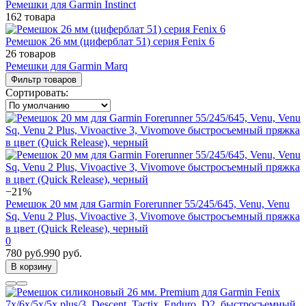
Ремешки для Garmin Instinct
162 товара
Ремешок 26 мм (циферблат 51) серия Fenix 6
26 товаров
Ремешки для Garmin Marq
Фильтр товаров
Сортировать:
−21%
Ремешок 20 мм для Garmin Forerunner 55/245/645, Venu, Venu
Sq, Venu 2 Plus, Vivoactive 3, Vivomove быстросъемный пряжка
в цвет (Quick Release), черный
0
780 руб.
990 руб.
В корзину