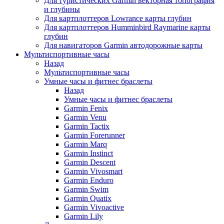
Для туристических Garmin векторная топография
и глубины
Для картплоттеров Lowrance карты глубин
Для картплоттеров Humminbird Raymarine карты
глубин
Для навигаторов Garmin автодорожные карты
Мультиспортивные часы
Назад
Мультиспортивные часы
Умные часы и фитнес браслеты
Назад
Умные часы и фитнес браслеты
Garmin Fenix
Garmin Venu
Garmin Tactix
Garmin Forerunner
Garmin Marq
Garmin Instinct
Garmin Descent
Garmin Vivosmart
Garmin Enduro
Garmin Swim
Garmin Quatix
Garmin Vivoactive
Garmin Lily