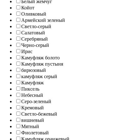
Белый жемчуг
Койот
Оливковый
Армейский зеленый
Светло-серый
Салатовый
Серебряный
Черно-серый
Ирис
Камуфляж болото
Камуфляж пустыня
бирюзовый
камуфляж серый
Камуфляж
Пиксель
Небесный
Серо-зеленый
Кремовый
Светло-бежевый
вишневый
Мятный
Фиолетовый
Камуфляж оранжевый