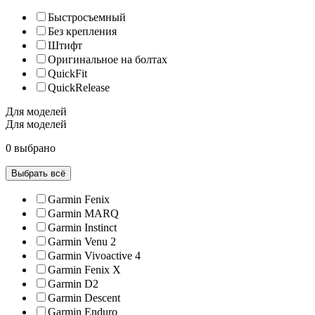
Быстросъемный
Без крепления
Штифт
Оригинальное на болтах
QuickFit
QuickRelease
Для моделей
Для моделей
0 выбрано
Выбрать всё
Garmin Fenix
Garmin MARQ
Garmin Instinct
Garmin Venu 2
Garmin Vivoactive 4
Garmin Fenix X
Garmin D2
Garmin Descent
Garmin Enduro