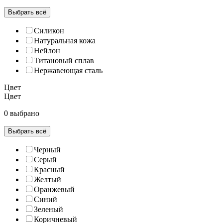
Выбрать всё
Силикон
Натуральная кожа
Нейлон
Титановый сплав
Нержавеющая сталь
Цвет
Цвет
0 выбрано
Выбрать всё
Черный
Серый
Красный
Желтый
Оранжевый
Синий
Зеленый
Коричневый