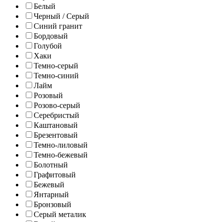
Белый
Черный / Серый
Синий гранит
Бордовый
Голубой
Хаки
Темно-серый
Темно-синий
Лайм
Розовый
Розово-серый
Серебристый
Каштановый
Брезентовый
Темно-лиловый
Темно-бежевый
Болотный
Графитовый
Бежевый
Янтарный
Бронзовый
Серый металик