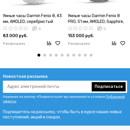
Умные часы Garmin Fenix 8, 43
Умные часы Garmin Fenix 8
мм, AMOLED, серебристый
PRO, 51 мм, AMOLED, Sapphire,
корпус, белый ремешок
Titanium with Graphite/Black
0
0
Silicone Band
83 000 руб.
153 000 руб.
Распродано
Распродано
Новостная рассылка
Подписаться
Нажимая на кнопку «Подписаться» вы принимаете условия
Публичной
оферты
.
Подпишитесь на рассылку, чтобы быть в курсе наших новых
поступлений, акций и скидок.