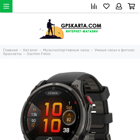
Главная
Каталог
Мультиспортивные часы
Умные часы и фитнес
браслеты
Garmin Fenix