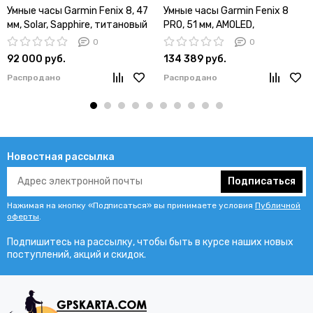
Умные часы Garmin Fenix 8, 47
Умные часы Garmin Fenix 8
мм, Solar, Sapphire, титановый
PRO, 51 мм, AMOLED,
угольно-серый DLC с черным
Сапфировое стекло,
0
0
ремешком
Углеродно-серый, титановый
92 000 руб.
134 389 руб.
DLC с ремешком из
Распродано
Распродано
каштановой кожи
Новостная рассылка
Подписаться
Нажимая на кнопку «Подписаться» вы принимаете условия
Публичной
оферты
.
Подпишитесь на рассылку, чтобы быть в курсе наших новых
поступлений, акций и скидок.