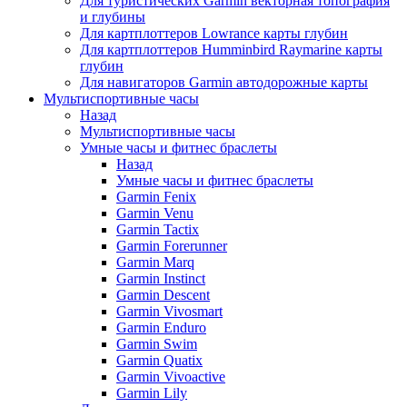
Для туристических Garmin векторная топография
и глубины
Для картплоттеров Lowrance карты глубин
Для картплоттеров Humminbird Raymarine карты
глубин
Для навигаторов Garmin автодорожные карты
Мультиспортивные часы
Назад
Мультиспортивные часы
Умные часы и фитнес браслеты
Назад
Умные часы и фитнес браслеты
Garmin Fenix
Garmin Venu
Garmin Tactix
Garmin Forerunner
Garmin Marq
Garmin Instinct
Garmin Descent
Garmin Vivosmart
Garmin Enduro
Garmin Swim
Garmin Quatix
Garmin Vivoactive
Garmin Lily