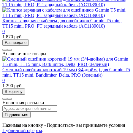
Клипса зарядная с кабелем для ошейников Garmin T5 mini,
TT15 mini, PRO, PT зарядный кабель (AC1189010)
0
1 870 руб.
Распродано
Аналогичные товары
Сменный ошейник короткий 19 мм (3/4-дюйма) для Garmin T5
mini, TT15 mini, Barklimiter, Delta, PRO (Зеленый)
0
1 290 руб.
В корзину
Новостная рассылка
Подписаться
Нажимая на кнопку «Подписаться» вы принимаете условия
Публичной оферты
.