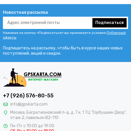
Новостная рассылка
Подписаться
Нажимая на кнопку «Подписаться» вы принимаете условия
Публичной
оферты
.
Подпишитесь на рассылку, чтобы быть в курсе наших новых
поступлений, акций и скидок.
+7 (926) 576-80-55
info@gpskarta.com
Москва
,
Багратионовский п-д, д. 7 к. 1 ТЦ "Горбушкин Двор",
этаж 2, павильон B2-110
Пн-Пт с 10:00 до 19:00