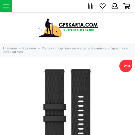
Главная
Каталог
Мультиспортивные часы
Ремешки и браслеты
для Garmin
−21%