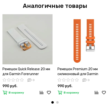
Аналогичные товары
Ремешок Quick Release 20 мм
Ремешок Premium 20 мм
для Garmin Forerunner
силиконовый для Garmin
55/245/645, Venu, Venu Sq,
Forerunner 55/245/645, Venu,
0
0
Venu 2 Plus, Vivoactive 3,
Venu Sq, Venu 2 Plus,
990 руб.
990 руб.
Vivomove быстросъемный
Vivoactive 3, Vivomove
В корзину
В корзину
пряжка золото (белый)
быстросъемный (Оранжевый)