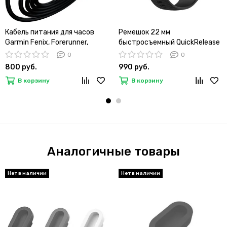
Кабель питания для часов
Ремешок 22 мм
Garmin Fenix, Forerunner,
быстросъемный QuickRelease
Instinct, Epix, Enduro, Venu,
для Garmin Forerunner 255 /
0
0
Venu SQ, Tactix, Delta и др.
265 / 745, Venu 2, Vivoactive 4
800 руб.
990 руб.
зарядное устройство 1 метр,
пряжка в цвет ремешка
В корзину
В корзину
type-C
(Черный)
Аналогичные товары