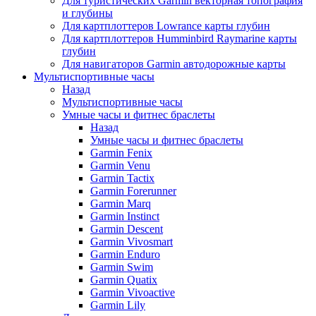
Для туристических Garmin векторная топография
и глубины
Для картплоттеров Lowrance карты глубин
Для картплоттеров Humminbird Raymarine карты
глубин
Для навигаторов Garmin автодорожные карты
Мультиспортивные часы
Назад
Мультиспортивные часы
Умные часы и фитнес браслеты
Назад
Умные часы и фитнес браслеты
Garmin Fenix
Garmin Venu
Garmin Tactix
Garmin Forerunner
Garmin Marq
Garmin Instinct
Garmin Descent
Garmin Vivosmart
Garmin Enduro
Garmin Swim
Garmin Quatix
Garmin Vivoactive
Garmin Lily