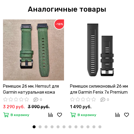
Аналогичные товары
−18%
Ремешок 26 мм. Hemsut для
Ремешок силиконовый 26 мм
Garmin натуральная кожа
для Garmin Fenix 7x Premium
(Зеленый)
быстросъемный QuickFit
0
0
(Черный)
3 290 руб.
3 990 руб.
1 490 руб.
В корзину
В корзину