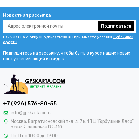
Новостная рассылка
Подписаться
Нажимая на кнопку «Подписаться» вы принимаете условия
Публичной
оферты
.
Подпишитесь на рассылку, чтобы быть в курсе наших новых
поступлений, акций и скидок.
+7 (926) 576-80-55
info@gpskarta.com
Москва
,
Багратионовский п-д, д. 7 к. 1 ТЦ "Горбушкин Двор",
этаж 2, павильон B2-110
Пн-Пт с 10:00 до 19:00