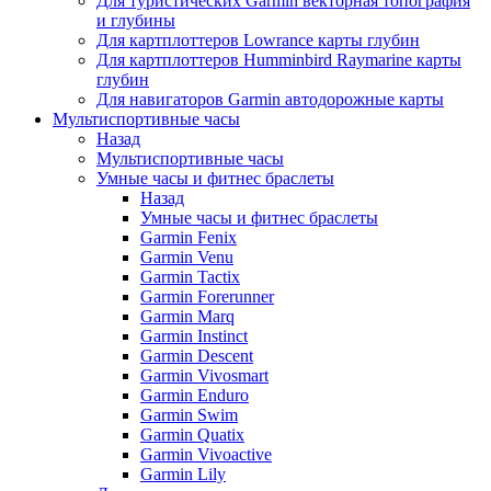
Для туристических Garmin векторная топография
и глубины
Для картплоттеров Lowrance карты глубин
Для картплоттеров Humminbird Raymarine карты
глубин
Для навигаторов Garmin автодорожные карты
Мультиспортивные часы
Назад
Мультиспортивные часы
Умные часы и фитнес браслеты
Назад
Умные часы и фитнес браслеты
Garmin Fenix
Garmin Venu
Garmin Tactix
Garmin Forerunner
Garmin Marq
Garmin Instinct
Garmin Descent
Garmin Vivosmart
Garmin Enduro
Garmin Swim
Garmin Quatix
Garmin Vivoactive
Garmin Lily