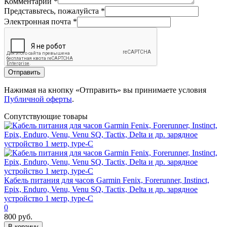
Комментарий
*
Представьтесь, пожалуйста
*
Электронная почта
*
Отправить
Нажимая на кнопку «Отправить» вы принимаете условия
Публичной оферты
.
Сопутствующие товары
Кабель питания для часов Garmin Fenix, Forerunner, Instinct,
Epix, Enduro, Venu, Venu SQ, Tactix, Delta и др. зарядное
устройство 1 метр, type-C
0
800 руб.
В корзину