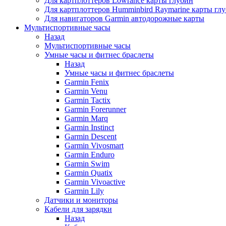
Для картплоттеров Lowrance карты глубин
Для картплоттеров Humminbird Raymarine карты гл
Для навигаторов Garmin автодорожные карты
Мультиспортивные часы
Назад
Мультиспортивные часы
Умные часы и фитнес браслеты
Назад
Умные часы и фитнес браслеты
Garmin Fenix
Garmin Venu
Garmin Tactix
Garmin Forerunner
Garmin Marq
Garmin Instinct
Garmin Descent
Garmin Vivosmart
Garmin Enduro
Garmin Swim
Garmin Quatix
Garmin Vivoactive
Garmin Lily
Датчики и мониторы
Кабели для зарядки
Назад