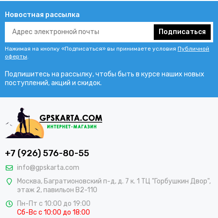
Новостная рассылка
Подписаться
Нажимая на кнопку «Подписаться» вы принимаете условия
Публичной
оферты
.
Подпишитесь на рассылку, чтобы быть в курсе наших новых
поступлений, акций и скидок.
+7 (926) 576-80-55
info@gpskarta.com
Москва
,
Багратионовский п-д, д. 7 к. 1 ТЦ "Горбушкин Двор",
этаж 2, павильон B2-110
Пн-Пт с 10:00 до 19:00
Сб-Вс с 10:00 до 18:00