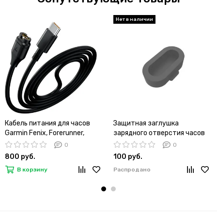
Кабель питания для часов
Защитная заглушка
Garmin Fenix, Forerunner,
зарядного отверстия часов
Instinct, Epix, Enduro, Venu,
Garmin Fenix, Forerunner,
0
0
Venu SQ, Tactix, Delta и др.
Instinct, Venu, Vivoactive и др
800 руб.
100 руб.
зарядное устройство 1 метр,
(Черный/1)
В корзину
Распродано
type-C