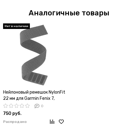
Аналогичные товары
Нейлоновый ремешок NylonFit
22 мм для Garmin Fenix 7,
Fenix 6, Fenix 5, Fenix 5 plus,
0
Quatix 5, MARQ, Forerunner
750 руб.
935 / 945, instinct, instinct 2,
Распродано
Epix Gen 2 (Серый)