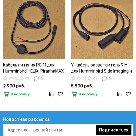
Кабель питания PC 11 для
Y-кабель разветвитель 9 M
Humminbird HELIX, PiranhaMAX
для Humminbird Side Imaging и
2 метра (аналог кабеля
Dual Beam (replacment
0
0
720057-1)
720101-1)
2 990 руб.
5 890 руб.
В корзину
В корзину
Новостная рассылка
Подписаться