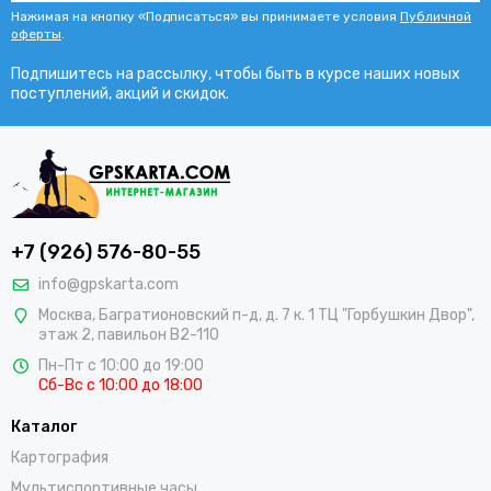
Нажимая на кнопку «Подписаться» вы принимаете условия
Публичной
оферты
.
Подпишитесь на рассылку, чтобы быть в курсе наших новых
поступлений, акций и скидок.
+7 (926) 576-80-55
info@gpskarta.com
Москва
,
Багратионовский п-д, д. 7 к. 1 ТЦ "Горбушкин Двор",
этаж 2, павильон B2-110
Пн-Пт с 10:00 до 19:00
Сб-Вс с 10:00 до 18:00
Каталог
Картография
Мультиспортивные часы