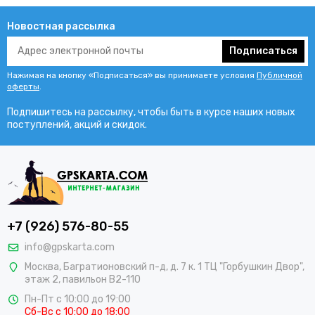
Новостная рассылка
Подписаться
Нажимая на кнопку «Подписаться» вы принимаете условия
Публичной
оферты
.
Подпишитесь на рассылку, чтобы быть в курсе наших новых
поступлений, акций и скидок.
+7 (926) 576-80-55
info@gpskarta.com
Москва
,
Багратионовский п-д, д. 7 к. 1 ТЦ "Горбушкин Двор",
этаж 2, павильон B2-110
Пн-Пт с 10:00 до 19:00
Сб-Вс с 10:00 до 18:00