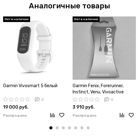
Аналогичные товары
Garmin Vivosmart 5 белый
Garmin Fenix, Forerunner,
Instinct, Venu, Vivoactive
кабель питания 0,5 м
0
0
(Коробка)
19 000 руб.
3 910 руб.
Распродано
Распродано