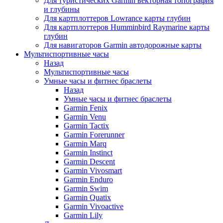
Для туристических Garmin векторная топография
и глубины
Для картплоттеров Lowrance карты глубин
Для картплоттеров Humminbird Raymarine карты
глубин
Для навигаторов Garmin автодорожные карты
Мультиспортивные часы
Назад
Мультиспортивные часы
Умные часы и фитнес браслеты
Назад
Умные часы и фитнес браслеты
Garmin Fenix
Garmin Venu
Garmin Tactix
Garmin Forerunner
Garmin Marq
Garmin Instinct
Garmin Descent
Garmin Vivosmart
Garmin Enduro
Garmin Swim
Garmin Quatix
Garmin Vivoactive
Garmin Lily