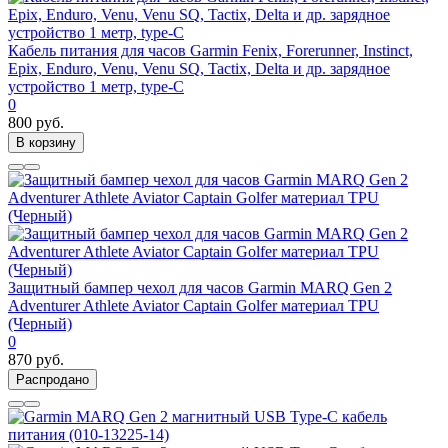
Кабель питания для часов Garmin Fenix, Forerunner, Instinct,
Epix, Enduro, Venu, Venu SQ, Tactix, Delta и др. зарядное
устройство 1 метр, type-C
0
800 руб.
В корзину
Защитный бампер чехол для часов Garmin MARQ Gen 2
Adventurer Athlete Aviator Captain Golfer материал TPU
(Черный)
0
870 руб.
Распродано