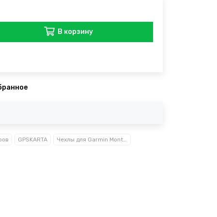
В корзину
бранное
ров
GPSKARTA
Чехлы для Garmin Montana