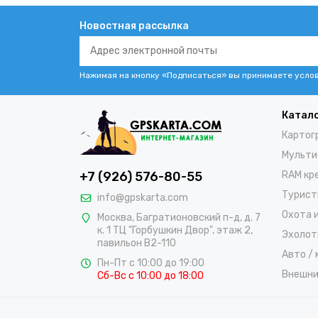
Новостная рассылка
Нажимая на кнопку «Подписаться» вы принимаете усло
Катал
Картог
Мульти
+7 (926) 576-80-55
RAM кр
Турист
info@gpskarta.com
Охота и
Москва
,
Багратионовский п-д, д. 7
к. 1 ТЦ "Горбушкин Двор", этаж 2,
Эхолот
павильон B2-110
Авто /
Пн-Пт с 10:00 до 19:00
Внешни
Сб-Вс с 10:00 до 18:00