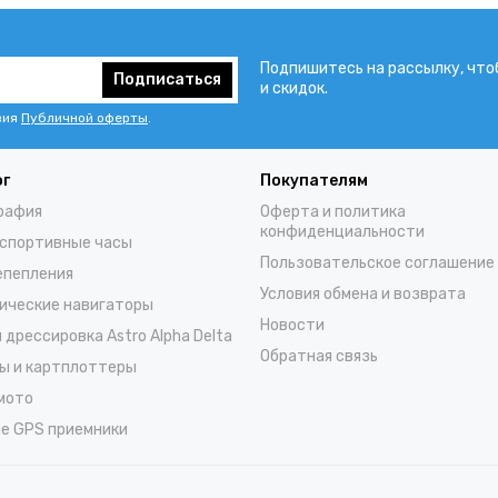
Подпишитесь на рассылку, что
Подписаться
и скидок.
вия
Публичной оферты
.
ог
Покупателям
рафия
Оферта и политика
конфиденциальности
спортивные часы
Пользовательское соглашение
епепления
Условия обмена и возврата
ические навигаторы
Новости
 дрессировка Astro Alpha Delta
Обратная связь
ы и картплоттеры
 мото
е GPS приемники