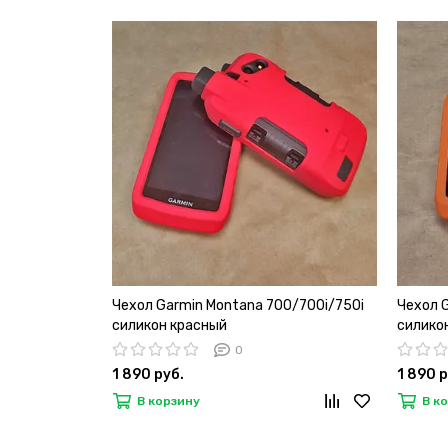
Чехол Garmin Montana 700/700i/750i
Чехол 
силикон красный
силико
0
1 890 руб.
1 890 р
В корзину
В к