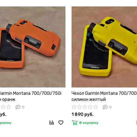
Garmin Montana 700/700i/750i
Чехол Garmin Montana 700/700
н оранж
силикон желтый
0
0
уб.
1 890 руб.
орзину
В корзину