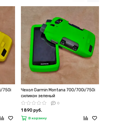
i/750i
Чехол Garmin Montana 700/700i/750i
Чехол Garmin
силикон зеленый
силикон чер
0
1 890 руб.
1 490 руб.
В корзину
В корзину