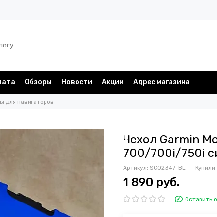
лата
Обзоры
Новости
Акции
Адрес магазина
ы для навигаторов
Чехол Garmin M
700/700i/750i 
Артикул:
SC02347-BL
Купили
1 890 руб.
Оставить 