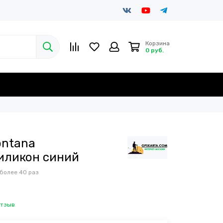
Корзина
0 руб.
ontana
силикон синий
 более
40 раз
отзыв