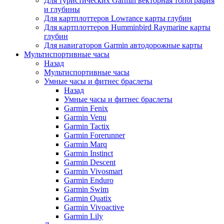
Для туристических Garmin векторная топография
и глубины
Для картплоттеров Lowrance карты глубин
Для картплоттеров Humminbird Raymarine карты
глубин
Для навигаторов Garmin автодорожные карты
Мультиспортивные часы
Назад
Мультиспортивные часы
Умные часы и фитнес браслеты
Назад
Умные часы и фитнес браслеты
Garmin Fenix
Garmin Venu
Garmin Tactix
Garmin Forerunner
Garmin Marq
Garmin Instinct
Garmin Descent
Garmin Vivosmart
Garmin Enduro
Garmin Swim
Garmin Quatix
Garmin Vivoactive
Garmin Lily