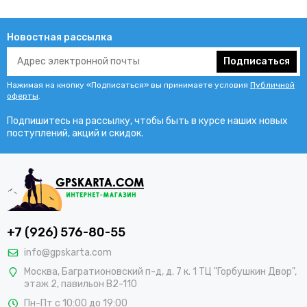
Новостная рассылка
Подписаться
Нажимая на кнопку «Подписаться» вы принимаете условия
Публичной
оферты
.
Подпишитесь на рассылку, чтобы быть в курсе наших новых
поступлений, акций и скидок.
+7 (926) 576-80-55
info@gpskarta.com
Москва
,
Багратионовский п-д, д. 7 к. 1 ТЦ "Горбушкин Двор",
этаж 2, павильон B2-110
Пн-Пт с 10:00 до 19:00