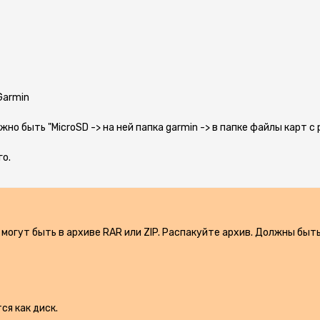
Garmin
лжно быть "MicroSD -> на ней папка garmin -> в папке файлы карт с
го.
 могут быть в архиве RAR или ZIP. Распакуйте архив. Должны быт
ся как диск.