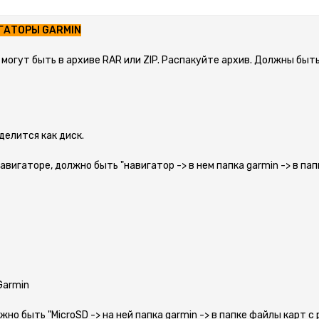
ГАТОРЫ GARMIN
 могут быть в архиве RAR или ZIP. Распакуйте архив. Должны быт
делится как диск.
навигаторе, должно быть "навигатор -> в нем папка garmin -> в па
Garmin
лжно быть "MicroSD -> на ней папка garmin -> в папке файлы карт с