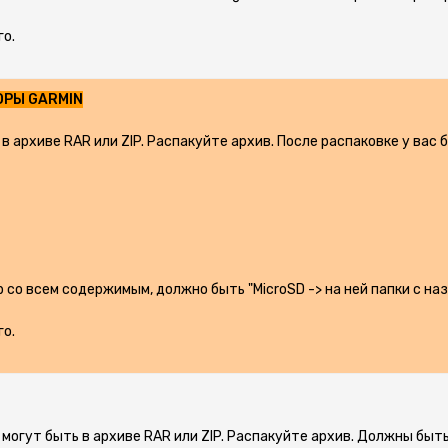
го.
ОРЫ GARMIN
в архиве RAR или ZIP. Распакуйте архив. После распаковке у вас б
ap со всем содержимым, должно быть "MicroSD -> на ней папки с н
го.
 могут быть в архиве RAR или ZIP. Распакуйте архив. Должны быт