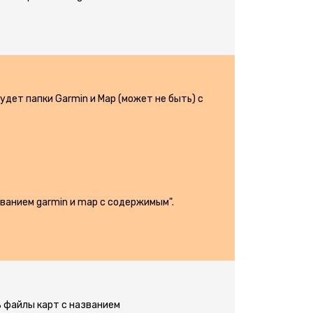
удeт папки Garmin и Map (может не быть) с
азванием garmin и map c содержимым".
ь файлы карт с названием