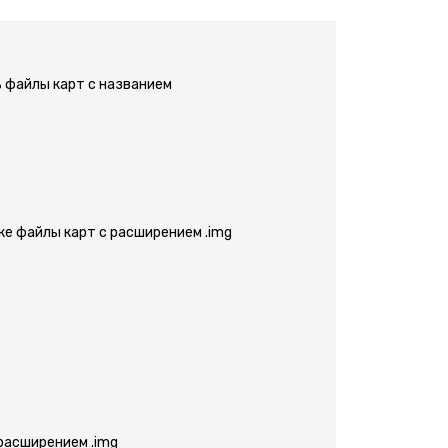
ь файлы карт с названием
пке файлы карт с расширением .img
 расширением .img