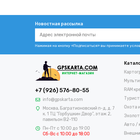
Новостная рассылка
Нажимая на кнопку «Подписаться» вы принимаете усло
Катал
Картог
Мульти
+7 (926) 576-80-55
RAM кр
Турист
info@gpskarta.com
Охота и
Москва
,
Багратионовский п-д, д. 7
к. 1 ТЦ "Горбушкин Двор", этаж 2,
Эхолот
павильон B2-110
Авто /
Пн-Пт с 10:00 до 19:00
Внешни
Сб-Вс с 10:00 до 18:00