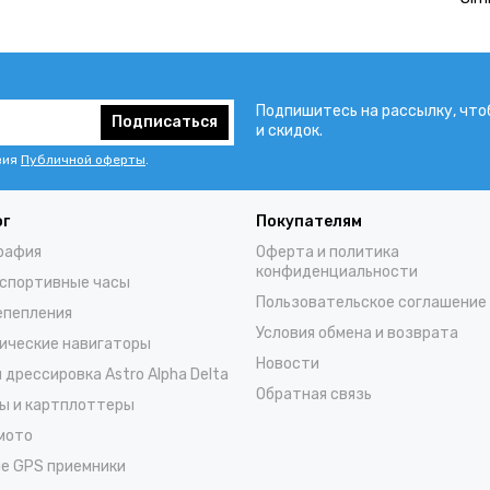
Подпишитесь на рассылку, что
Подписаться
и скидок.
вия
Публичной оферты
.
ог
Покупателям
рафия
Оферта и политика
конфиденциальности
спортивные часы
Пользовательское соглашение
епепления
Условия обмена и возврата
ические навигаторы
Новости
 дрессировка Astro Alpha Delta
Обратная связь
ы и картплоттеры
 мото
е GPS приемники