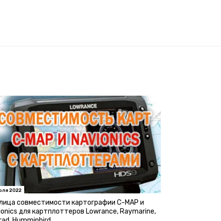
юля 2022
лица совместимости картографии C-MAP и
ionics для картплоттеров Lowrance, Raymarine,
rad, Humminbird