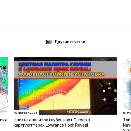
Другие статьи
10 Ноября 2023
01 И
рсия
Цветная палитра глубин карт C-map в
Таб
картплоттерах Lowrance Hook Reveal
Nav
Sim