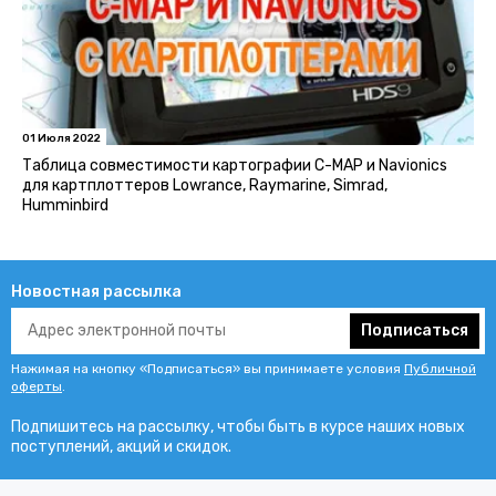
01 Июля 2022
Таблица совместимости картографии C-MAP и Navionics
для картплоттеров Lowrance, Raymarine, Simrad,
Humminbird
Новостная рассылка
Подписаться
Нажимая на кнопку «Подписаться» вы принимаете условия
Публичной
оферты
.
Подпишитесь на рассылку, чтобы быть в курсе наших новых
поступлений, акций и скидок.