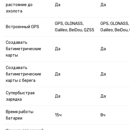
растояние до
Да
Да
эхолота
GPS, GLONASS,
GPS, GLONASS,
Встроенный GPS
Galileo, BeiDou, QZSS
Galileo, BeiDou
Cоздавать
батиметрические
Да
Да
карты
Cоздавать
батиметрические
Да
Да
карты с берега
Супербыстрая
Да
Да
зарядка
Время работы
15ч
8ч
батареи