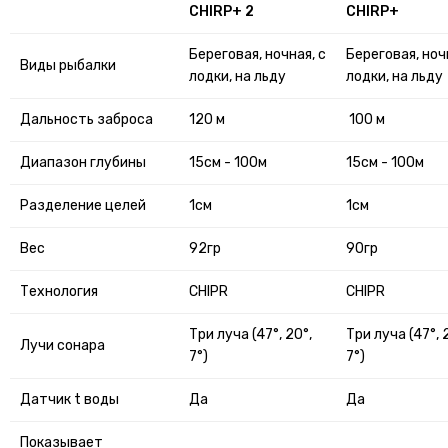
CHIRP+ 2
CHIRP+
Береговая, ночная, с
Береговая, ноч
Bиды рыбалки
лодки, на льду
лодки, на льду
Дальность заброса
120 м
100 м
Диапазон глубины
15см - 100м
15см - 100м
Разделение целей
1см
1см
Вес
92гр
90гр
Технология
CHIPR
CHIPR
Три луча (47°, 20°,
Три луча (47°, 
Лучи сонара
7°)
7°)
Датчик t воды
Да
Да
Показывает