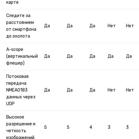
карте
Следите за
расстоянием
Да
Да
Да
Нет
Нет
от смартфона
до эхолота
A-scope
(вертикальный
Да
Да
Да
Да
Да
флешер)
Потоковая
передача
NMEA0183
Да
Да
Да
Нет
Нет
данных через
UDP
Высокое
разрешение и
5
5
4
3
3
четкость
изображений